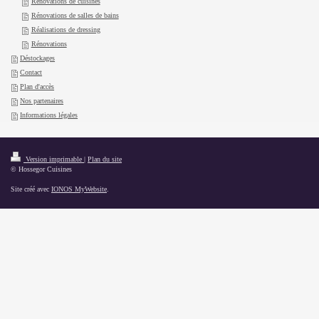
Rénovations de cuisines
Rénovations de salles de bains
Réalisations de dressing
Rénovations
Déstockages
Contact
Plan d'accès
Nos partenaires
Informations légales
Version imprimable
|
Plan du site
© Hossegor Cuisines
Site créé avec
IONOS MyWebsite
.