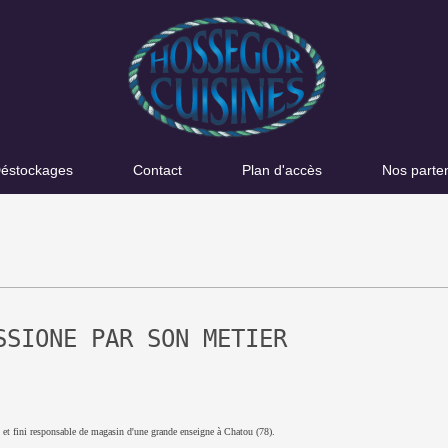
éstockages
Contact
Plan d'accès
Nos parte
SSIONE PAR SON METIER
, et fini responsable de magasin d'une grande enseigne à Chatou (78).