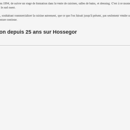
en 1994, de suivre un stage de formation dans la vente de cuisines, salles de bains, et dressing. C'est à ce mome
 le sud ouest.
 souhaitant commercialiser la cuisine autrement, que ce que l'on faisait jusqu'à présent, pas seulement vendre 
enture continue.
tion depuis 25 ans sur Hossegor