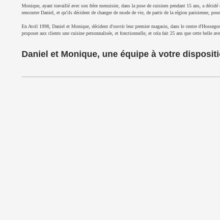
Monique, ayant travaillé avec son frère menuisier, dans la pose de cuisines pendant 15 ans, a décidé 
rencontre Daniel, et qu'ils décident de changer de mode de vie, de partir de la région parisienne, pour
En Avril 1998, Daniel et Monique, décident d'ouvrir leur premier magasin, dans le centre d'Hossegor,
proposer aux clients une cuisine personnalisée, et fonctionnelle, et cela fait 25 ans que cette belle av
Daniel et Monique, une équipe à votre disposi