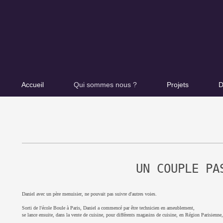
Accueil
Qui sommes nous ?
Projets
D
UN COUPLE PA
Daniel avec un père menuisier, ne pouvait pas suivre d'autres voies.
Sorti de l'école Boule à Paris, Daniel a commencé par être technicien en ameublement,
se lance ensuite, dans la vente de cuisine, pour différents magasins de cuisine, en Région Parisienne